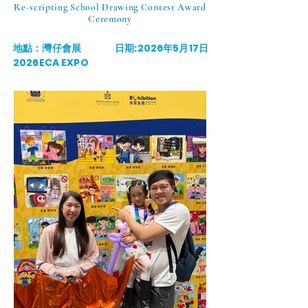
Re-scripting School Drawing Contest Award
Ceremony
地點：灣仔會展
日期:2026年5月17日
2026ECA EXPO