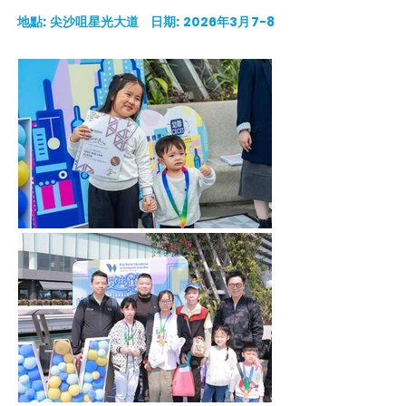
地點: 尖沙咀星光⼤道
⽇期: 2026年3⽉7-8